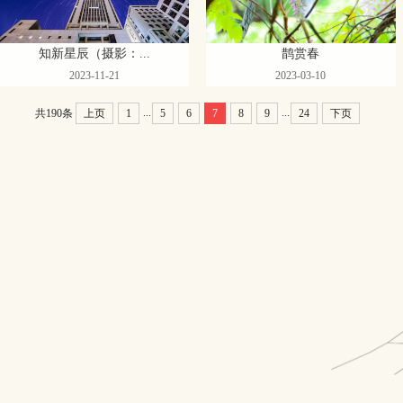
知新星辰（摄影：...
鹊赏春
2023-11-21
2023-03-10
...
...
共190条
上页
1
5
6
7
8
9
24
下页